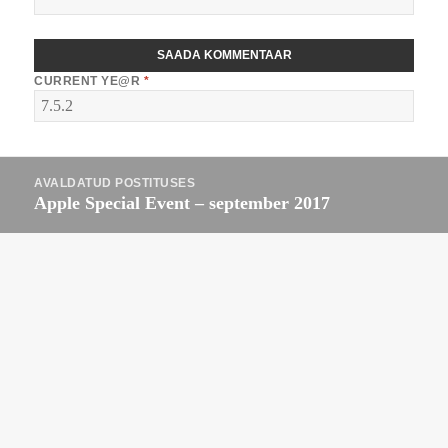
CURRENT YE@R
*
Navigeerimine
AVALDATUD POSTITUSES
Apple Special Event – september 2017