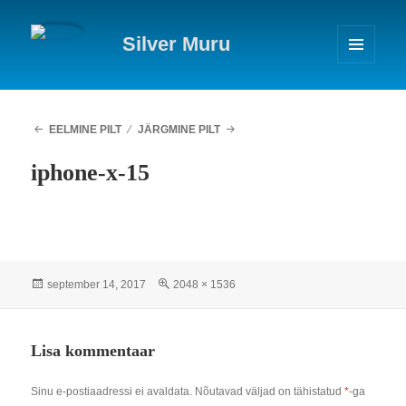
Silver Muru
MENÜÜ
JA
MOODULID
EELMINE PILT
JÄRGMINE PILT
iphone-x-15
Postitatud
Täissuuruses
september 14, 2017
2048 × 1536
Lisa kommentaar
Sinu e-postiaadressi ei avaldata.
Nõutavad väljad on tähistatud
*
-ga