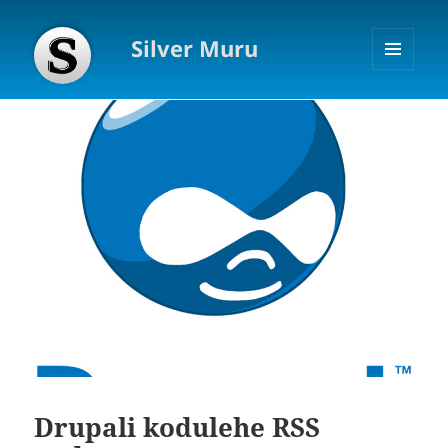
Silver Muru
MENÜÜ
JA
MOODULID
Drupali kodulehe RSS