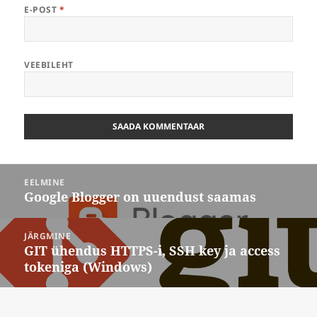
E-POST
*
VEEBILEHT
Navigeerimine
EELMINE
Google Blogger on uuendust saamas
Eelmine
postitus:
JÄRGMINE
GIT ühendus HTTPS-i, SSH key ja access
Järgmine
tokeniga (Windows)
postitus: