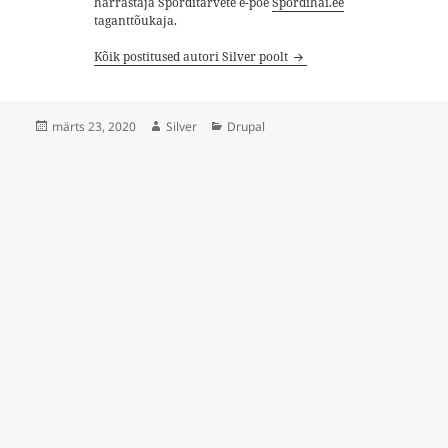
harrastaja Sporditarvete e-poe
Spordihai.ee
taganttõukaja.
Kõik postitused autori Silver poolt
Postitatud
Autor
Rubriigid
märts 23, 2020
Silver
Drupal