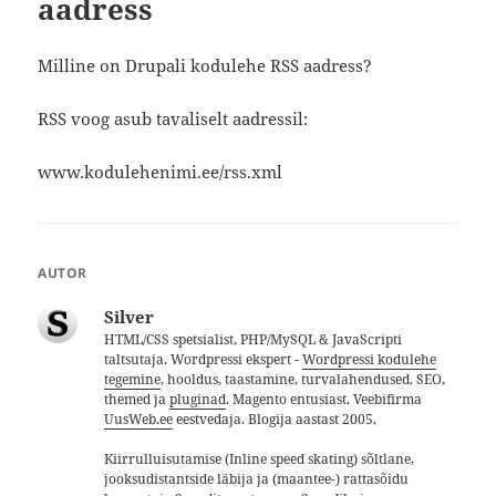
aadress
Milline on Drupali kodulehe RSS aadress?
RSS voog asub tavaliselt aadressil:
www.kodulehenimi.ee/rss.xml
AUTOR
Silver
HTML/CSS spetsialist, PHP/MySQL & JavaScripti
taltsutaja. Wordpressi ekspert -
Wordpressi kodulehe
tegemine
, hooldus, taastamine, turvalahendused, SEO,
themed ja
pluginad
. Magento entusiast. Veebifirma
UusWeb.ee
eestvedaja. Blogija aastast 2005.
Kiirrulluisutamise (Inline speed skating) sõltlane,
jooksudistantside läbija ja (maantee-) rattasõidu