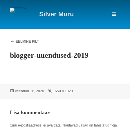
Silver Muru
MENÜÜ
JA
MOODULID
EELMINE PILT
blogger-uuendused-2019
Postitatud
Täissuuruses
veebruar 16, 2020
1650 × 1020
Lisa kommentaar
Sinu e-postiaadressi ei avaldata.
Nõutavad väljad on tähistatud
*
-ga