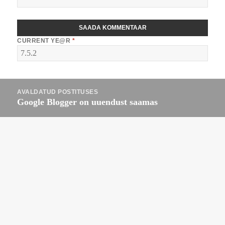
CURRENT YE@R
*
Navigeerimine
AVALDATUD POSTITUSES
Google Blogger on uuendust saamas