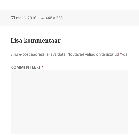
Postitatud
Täissuuruses
mai 6, 2016
448 × 258
Lisa kommentaar
Sinu e-postiaadressi ei avaldata.
Nõutavad väljad on tähistatud
*
-ga
KOMMENTEERI
*