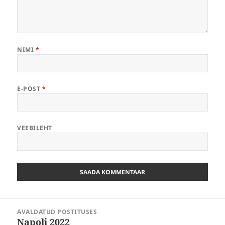
NIMI
*
E-POST
*
VEEBILEHT
Navigeerimine
AVALDATUD POSTITUSES
Napoli 2022