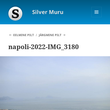
Silver Muru
MENÜÜ
JA
MOODULID
EELMINE PILT
JÄRGMINE PILT
napoli-2022-IMG_3180