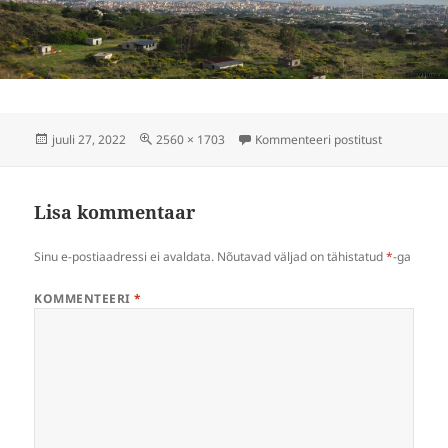
Postitatud
Täissuuruses
napoli-202
juuli 27, 2022
2560 × 1703
Kommenteeri postitust
Lisa kommentaar
Sinu e-postiaadressi ei avaldata.
Nõutavad väljad on tähistatud
*
-ga
KOMMENTEERI
*