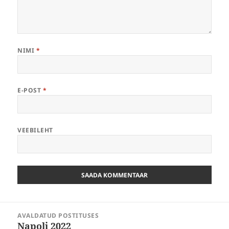
NIMI
*
E-POST
*
VEEBILEHT
Navigeerimine
AVALDATUD POSTITUSES
Napoli 2022