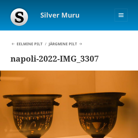
Silver Muru
MENÜÜ
JA
MOODULID
EELMINE PILT
JÄRGMINE PILT
napoli-2022-IMG_3307