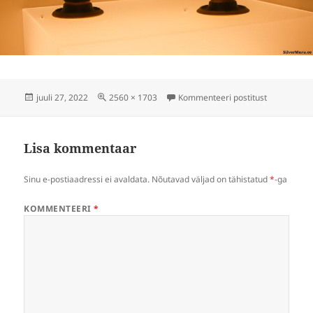
Postitatud
Täissuuruses
napoli-202
juuli 27, 2022
2560 × 1703
Kommenteeri postitust
Lisa kommentaar
Sinu e-postiaadressi ei avaldata.
Nõutavad väljad on tähistatud
*
-ga
KOMMENTEERI
*