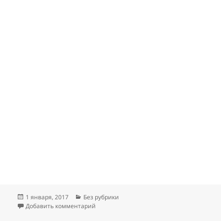
Опубликовано
Рубрики
1 января, 2017
Без рубрики
к записи Карта Челябинска 1984 — 2016
Добавить комментарий