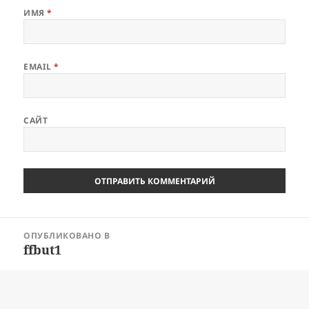
ИМЯ
*
EMAIL
*
САЙТ
Навигация
ОПУБЛИКОВАНО В
по
ffbut1
записям