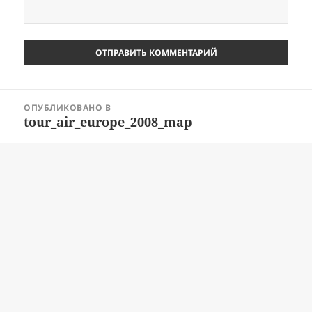
Навигация
ОПУБЛИКОВАНО В
по
tour_air_europe_2008_map
записям